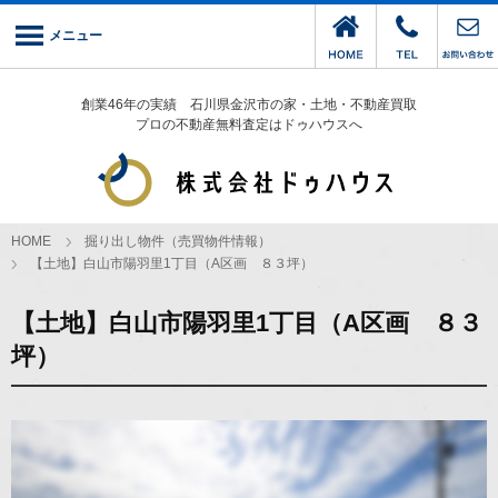
メニュー
創業46年の実績 石川県金沢市の家・土地・不動産買取
プロの不動産無料査定はドゥハウスへ
HOME
掘り出し物件（売買物件情報）
【土地】白山市陽羽里1丁目（A区画 ８３坪）
【土地】白山市陽羽里1丁目（A区画 ８３
坪）