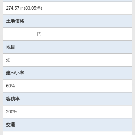
274.57㎡(83.05坪)
土地価格
円
地目
畑
建ぺい率
60%
容積率
200%
交通